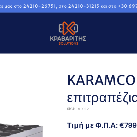
ας στο 24210-26751, στο 24210-31215 και στο +30 697922
KARAMCO Ε
επιτραπέζι
SKU:
18.0012
Τιμή με Φ.Π.Α:
€799