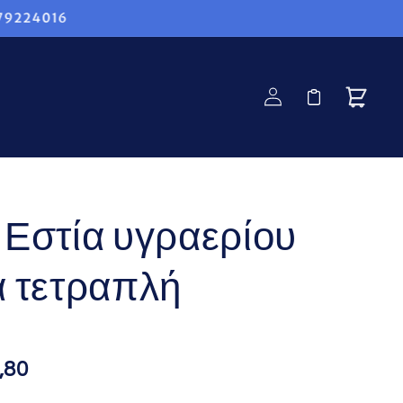
4016
Αίτηση
Καλάθι
Σύνδεση
Προσφοράς
στία υγραερίου
α τετραπλή
,80