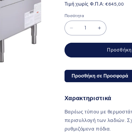
Τιμή χωρίς Φ.Π.Α:
€645,00
Ποσότητα
Μείωση
Αύξηση
ποσότητας
ποσότητας
για
για
KARAMCO
KARAMCO
Προσθήκη 
Εστία
Εστία
υγραερίου
υγραερίου
επιτραπέζια
επιτραπέζια
τετραπλή
τετραπλή
Προσθήκη σε Προσφορά
Χαρακτηριστικά
Βαρέως τύπου με θερμοστάτη
περισυλλογή των λαδιών. Σχ
ρυθμιζόμενα πόδια.