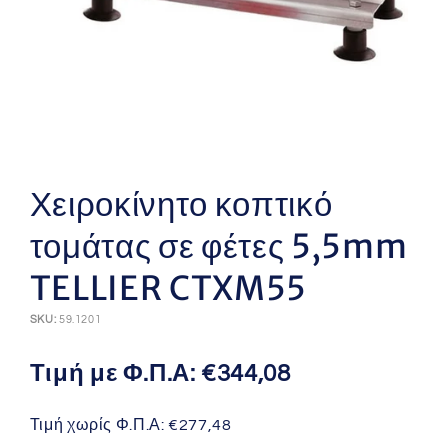
Άνοιγμα
μέσου
1
Χειροκίνητο κοπτικό
στο
βοηθητικό
τομάτας σε φέτες 5,5mm
παράθυρο
TELLIER CTXM55
SKU:
59.1201
Τιμή με Φ.Π.Α:
€344,08
Τιμή χωρίς Φ.Π.Α:
€277,48