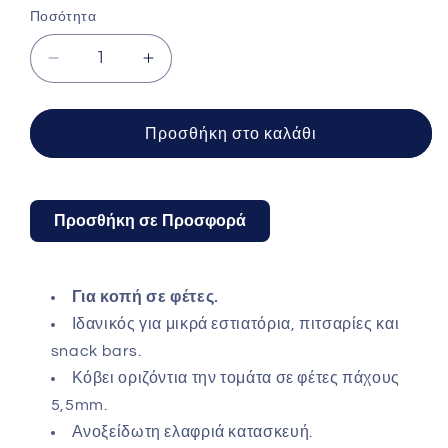
Ποσότητα
Μείωση
Αύξηση
ποσότητας
ποσότητας
για
για
Χειροκίνητο
Χειροκίνητο
Προσθήκη στο καλάθι
κοπτικό
κοπτικό
τομάτας
τομάτας
σε
σε
φέτες
φέτες
Προσθήκη σε Προσφορά
5,5mm
5,5mm
TELLIER
TELLIER
CTXM55
CTXM55
Για κοπή σε φέτες.
Ιδανικός για μικρά εστιατόρια, πιτσαρίες και
snack bars.
Κόβει οριζόντια την τομάτα σε φέτες πάχους
5,5mm.
Ανοξείδωτη ελαφριά κατασκευή.