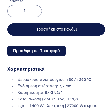
Ποσότητα
Μείωση
Αύξηση
ποσότητας
ποσότητας
για
για
UNOX
UNOX
Προσθήκη στο καλάθι
φούρνος
φούρνος
αερίου
αερίου
6GN
6GN
2/1
2/1
Προσθήκη σε Προσφορά
CHEFTOP-
CHEFTOP-
X™
X™
Digital.ID™
Digital.ID™
Χαρακτηριστικά
XEDA-
XEDA-
0621-
0621-
Θερμοκρασία λειτουργίας:
+30 / +260 °C
GXRS
GXRS
Ενδιάμεση απόσταση:
7,7 cm
Χωρητικότητα:
6x GN2/1
Κατανάλωση (kWh/ημέρα):
113,6
Ισχύς:
1400 W ηλεκτρική | 27000 W αερίου