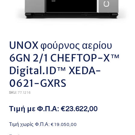
Άνοιγμα
μέσου
1
UNOX φούρνος αερίου
στο
βοηθητικό
6GN 2/1 CHEFTOP-X™
παράθυρο
Digital.ID™ XEDA-
0621-GXRS
SKU:
77.1216
Τιμή με Φ.Π.Α:
€23.622,00
Τιμή χωρίς Φ.Π.Α:
€19.050,00